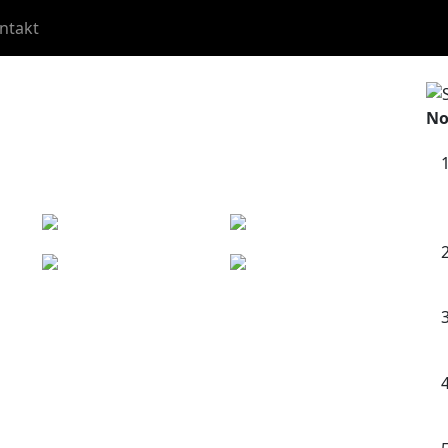
ntakt
No