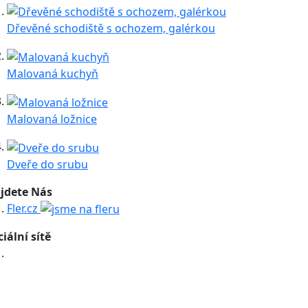
Dřevěné schodiště s ochozem, galérkou
Malovaná kuchyň
Malovaná ložnice
Dveře do srubu
jdete Nás
Fler.cz
ciální sítě