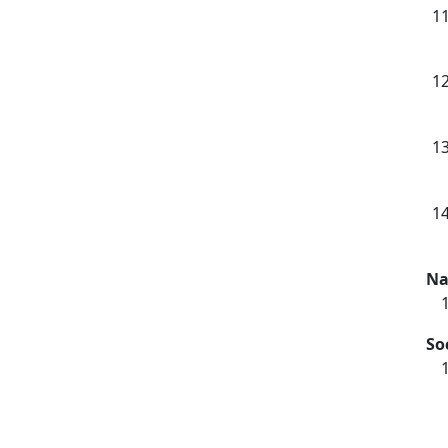
Na
So