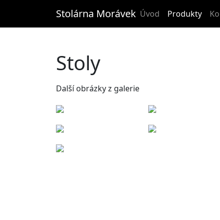
Stolárna Morávek
Úvod
Produkty
Ko
Stoly
Další obrázky z galerie